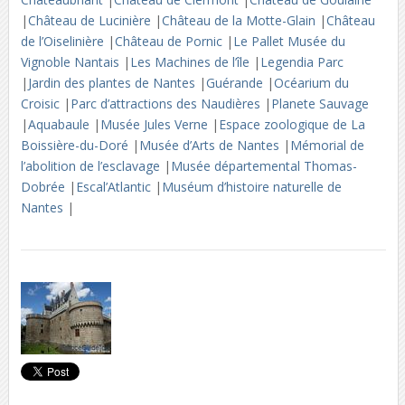
|
Château de Lucinière
|
Château de la Motte-Glain
|
Château
de l’Oiselinière
|
Château de Pornic
|
Le Pallet Musée du
Vignoble Nantais
|
Les Machines de l’île
|
Legendia Parc
|
Jardin des plantes de Nantes
|
Guérande
|
Océarium du
Croisic
|
Parc d’attractions des Naudières
|
Planete Sauvage
|
Aquabaule
|
Musée Jules Verne
|
Espace zoologique de La
Boissière-du-Doré
|
Musée d’Arts de Nantes
|
Mémorial de
l’abolition de l’esclavage
|
Musée départemental Thomas-
Dobrée
|
Escal’Atlantic
|
Muséum d’histoire naturelle de
Nantes
|