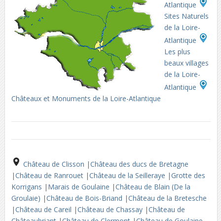
Atlantique
Sites Naturels
de la Loire-
Atlantique
Les plus
beaux villages
de la Loire-
Atlantique
Châteaux et Monuments de la Loire-Atlantique
Château de Clisson
|
Château des ducs de Bretagne
|
Château de Ranrouet
|
Château de la Seilleraye
|
Grotte des
Korrigans
|
Marais de Goulaine
|
Château de Blain (De la
Groulaie)
|
Château de Bois-Briand
|
Château de la Bretesche
|
Château de Careil
|
Château de Chassay
|
Château de
Châteaubriant
|
Château de Clermont
|
Château de Goulaine