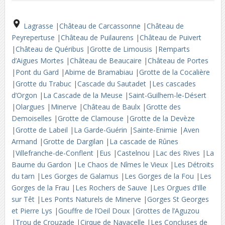
Lagrasse
|
Château de Carcassonne
|
Château de
Peyrepertuse
|
Château de Puilaurens
|
Château de Puivert
|
Château de Quéribus
|
Grotte de Limousis
|
Remparts
d’Aigues Mortes
|
Château de Beaucaire
|
Château de Portes
|
Pont du Gard
|
Abime de Bramabiau
|
Grotte de la Cocalière
|
Grotte du Trabuc
|
Cascade du Sautadet
|
Les cascades
d’Orgon
|
La Cascade de la Meuse
|
Saint-Guilhem-le-Désert
|
Olargues
|
Minerve
|
Château de Baulx
|
Grotte des
Demoiselles
|
Grotte de Clamouse
|
Grotte de la Devèze
|
Grotte de Labeil
|
La Garde-Guérin
|
Sainte-Enimie
|
Aven
Armand
|
Grotte de Dargilan
|
La cascade de Rûnes
|
Villefranche-de-Conflent
|
Eus
|
Castelnou
|
Lac des Rives
|
La
Baume du Gardon
|
Le Chaos de Nîmes le Vieux
|
Les Détroits
du tarn
|
Les Gorges de Galamus
|
Les Gorges de la Fou
|
Les
Gorges de la Frau
|
Les Rochers de Sauve
|
Les Orgues d’Ille
sur Têt
|
Les Ponts Naturels de Minerve
|
Gorges St Georges
et Pierre Lys
|
Gouffre de l’Oeil Doux
|
Grottes de l’Aguzou
|
Trou de Crouzade
|
Cirque de Navacelle
|
Les Concluses de