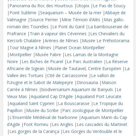
|
Panorama du Roc des Hourtous
|
Utopix
|
Le Pas de Soucy
|
Point Sublime
|
Seaquarium – Musée de la mer
|
Abbaye de
Valmagne
|
Source Perrier
|
Mine Témoin d’Alès
|
Mas gallo-
romain des Tourelles
|
Le Pont du Gard
|
La bambouseraie de
Prafrance
|
Train à vapeur des Cévennes
|
Les Chevaliers du
Kercorb Chalabre
|
Arènes de Nîmes
|
Musée Le Préhistorama
|
Tour Magne à Nîmes
|
Planet Ocean Montpellier
|
Montpellier
|
Musée Fabre
|
Les Lamas de la Montagne
Noire
|
Les Biches de Picarel
|
Le Parc Australien
|
La Réserve
Africaine de Sigean
|
Musée de Tautavel, Centre Européen
|
La
Vallee des Tortues
|
Cité de Carcassonne
|
Le vallon de
l’Urugne et le Sabot de Malepeyre
|
Dinosauria
|
Maison
Carrée à Nîmes
|
biodiversarium Aquarium de Banyuls
|
Le
Vieux Mas
|
Aqualand Cap D’Agde
|
Aqualand Port Leucate
|
Aqualand Saint Cyprien
|
La Bouscarasse
|
Le Tropique du
Papillon
|
Musée du Scribe
|
Parc zoologique de Montpellier
|
L’Ensemble Médiéval de Narbonne
|
Aquarium Marin du Cap
d’Agde
|
Font Romeu
|
Les Angles
|
Les cascades du Martinet
|
Les gorges de la Carança
|
Les Gorges du Verdouble et le