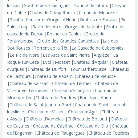
lussan
|
Gouffre des Espélugues
|
Source de lafoux
|
Canyon
du Diable
|
Chaos de Camp Rouch
|
Cirque de Mourèze
|
Gouffre Cerisier et Gorges d’Héric
|
Grottes de Fauzan
|
Pic
Saint-Loup
|
Ravin des Arcs
|
Gorges de la Jonte
|
Grotte et
cascade de Deroc
|
Rocher du Capluc
|
Grotte de
Fontrabiouse
|
Grotte des Grandes Canalettes
|
Lac des
Bouillouses
|
Torrent de la Têt
|
La Cascade de Cubserviès
|
Le Pic de Nore
|
Les Arcs de Saint Pierre
|
Aiguèze
|
La
Roque-sur-Cèze
|
Evol
|
Mosset
|
Château d’Aguilar
|
Château
d’Arques
|
Château de Durfort
|
Tour Barberousse
|
Châteaux
de Lastours
|
Château de Padern
|
Château de Pieusse
|
Château de Saissac
|
Château de Termes
|
Château de
Villerouge-Termenès
|
Château d’Espeyran
|
Château de
Montdardier
|
Château de Pondres
|
Fort Saint-André
|
Château de Saint-Jean-du-Gard
|
Château de Saint-Laurent-
le-Minier
|
Château de Vissec
|
Château d’Agel
|
Château
d’Assas
|
Château d’Aumelas
|
Château de Bocaud
|
Château
de Castries
|
Château de Cazilhac
|
Château de Dio
|
Château
de l’Engarran
|
Château de Flaugergues
|
Château de Fozières