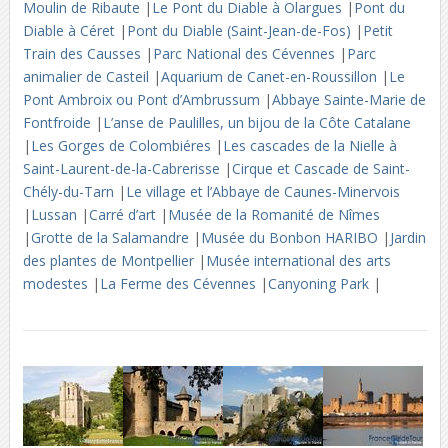
Moulin de Ribaute
|
Le Pont du Diable à Olargues
|
Pont du
Diable à Céret
|
Pont du Diable (Saint-Jean-de-Fos)
|
Petit
Train des Causses
|
Parc National des Cévennes
|
Parc
animalier de Casteil
|
Aquarium de Canet-en-Roussillon
|
Le
Pont Ambroix ou Pont d’Ambrussum
|
Abbaye Sainte-Marie de
Fontfroide
|
L’anse de Paulilles, un bijou de la Côte Catalane
|
Les Gorges de Colombiéres
|
Les cascades de la Nielle à
Saint-Laurent-de-la-Cabrerisse
|
Cirque et Cascade de Saint-
Chély-du-Tarn
|
Le village et l’Abbaye de Caunes-Minervois
|
Lussan
|
Carré d’art
|
Musée de la Romanité de Nîmes
|
Grotte de la Salamandre
|
Musée du Bonbon HARIBO
|
Jardin
des plantes de Montpellier
|
Musée international des arts
modestes
|
La Ferme des Cévennes
|
Canyoning Park
|