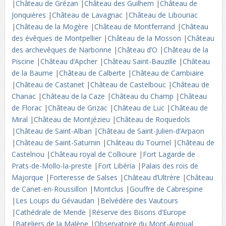
|
Château de Grézan
|
Château des Guilhem
|
Château de
Jonquières
|
Château de Lavagnac
|
Château de Libouriac
|
Château de la Mogère
|
Château de Montferrand
|
Château
des évêques de Montpellier
|
Château de la Mosson
|
Château
des archevêques de Narbonne
|
Château d’O
|
Château de la
Piscine
|
Château d’Apcher
|
Château Saint-Bauzille
|
Château
de la Baume
|
Château de Calberte
|
Château de Cambiaire
|
Château de Castanet
|
Château de Castelbouc
|
Château de
Chanac
|
Château de la Caze
|
Château du Champ
|
Château
de Florac
|
Château de Grizac
|
Château de Luc
|
Château de
Miral
|
Château de Montjézieu
|
Château de Roquedols
|
Château de Saint-Alban
|
Château de Saint-Julien-d’Arpaon
|
Château de Saint-Saturnin
|
Château du Tournel
|
Château de
Castelnou
|
Château royal de Collioure
|
Fort Lagarde de
Prats-de-Mollo-la-preste
|
Fort Libéria
|
Palais des rois de
Majorque
|
Forteresse de Salses
|
Château d’Ultrère
|
Château
de Canet-en-Roussillon
|
Montclus
|
Gouffre de Cabrespine
|
Les Loups du Gévaudan
|
Belvédère des Vautours
|
Cathédrale de Mende
|
Réserve des Bisons d’Europe
|
Bateliers de la Malène
|
Observatoire du Mont-Aigoual