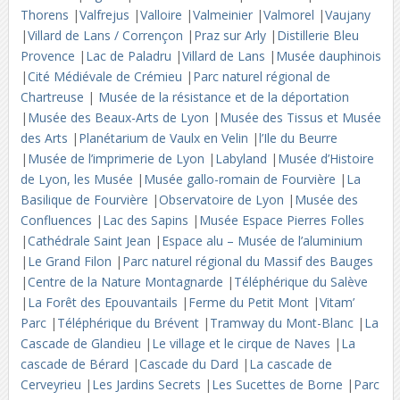
Thorens
|
Valfrejus
|
Valloire
|
Valmeinier
|
Valmorel
|
Vaujany
|
Villard de Lans / Corrençon
|
Praz sur Arly
|
Distillerie Bleu
Provence
|
Lac de Paladru
|
Villard de Lans
|
Musée dauphinois
|
Cité Médiévale de Crémieu
|
Parc naturel régional de
Chartreuse
|
Musée de la résistance et de la déportation
|
Musée des Beaux-Arts de Lyon
|
Musée des Tissus et Musée
des Arts
|
Planétarium de Vaulx en Velin
|
l’Ile du Beurre
|
Musée de l’imprimerie de Lyon
|
Labyland
|
Musée d’Histoire
de Lyon, les Musée
|
Musée gallo-romain de Fourvière
|
La
Basilique de Fourvière
|
Observatoire de Lyon
|
Musée des
Confluences
|
Lac des Sapins
|
Musée Espace Pierres Folles
|
Cathédrale Saint Jean
|
Espace alu – Musée de l’aluminium
|
Le Grand Filon
|
Parc naturel régional du Massif des Bauges
|
Centre de la Nature Montagnarde
|
Téléphérique du Salève
|
La Forêt des Epouvantails
|
Ferme du Petit Mont
|
Vitam’
Parc
|
Téléphérique du Brévent
|
Tramway du Mont-Blanc
|
La
Cascade de Glandieu
|
Le village et le cirque de Naves
|
La
cascade de Bérard
|
Cascade du Dard
|
La cascade de
Cerveyrieu
|
Les Jardins Secrets
|
Les Sucettes de Borne
|
Parc