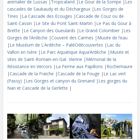
animalier de Lussas
|
Tropicaland
|
Le Gour de la Sompe
|
Les
cascades de Saubaudy et du Déchargeux
|
Les Gorges de
Tines
|
La Cascade des Ecouges
|
Cascade de Couz ou de
Saint-Cassin
|
Le Site du Pont Saint-Martin
|
Le Pas du Gour à
Brette
|
Le Canyon des Gueulards
|
Le Grand Colombier
|
Les
Gorges de l’Ardèche
|
Couvent des Carmes
|
Musée de l’eau
|
Le Muséum de L’Ardèche – PaléOdécouvertes
|
Lac du
Vallon en Isère
|
Le Parc Aquatique Aqua’Ardèche
|
Musée et
sites de Saint-Romain-en-Gal- Vienne
|
Mémorial de la
Résistance en Vercors
|
La Ferme aux Papillons
|
Rochemaure
|
Cascade de la Fraiche
|
Cascade de la Fouge
|
Le Lac vert
(Passy)
|
Les Gorges et canyon du Grenand
|
Les gorges du
Nan et Cascade de la Gerlette
|