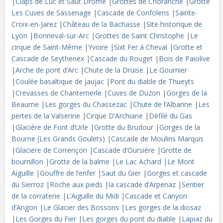
|
Claps de Luc et Saut Drôme
|
Grottes de Choranche
|
Grotte
Les Cuves de Sassenage
|
Cascade de Confolens
|
Sainte-
Croix-en-Jarez
|
Château de la Bachasse
|
Site historique de
Lyon
|
Bonneval-sur-Arc
|
Grottes de Saint Christophe
|
Le
cirque de Saint-Même
|
Yvoire
|
Sixt Fer à Cheval
|
Grotte et
Cascade de Seythenex
|
Cascade du Rouget
|
Bois de Paiolive
|
Arche de pont d’Arc
|
Chute de la Druise
|
Le Gournier
|
Coulée basaltique de Jaujac
|
Pont du diable de Thueyts
|
Crevasses de Chantemerle
|
Cuves de Duzon
|
Gorges de la
Beaume
|
Les gorges du Chassezac
|
Chute de l’Albarine
|
Les
pertes de la Valserine
|
Cirque D’Archiane
|
Défilé du Gas
|
Glacière de Font d’Urle
|
Grotte du Brudour
|
Gorges de la
Bourne (Les Grands Goulets)
|
Cascade de Moulins Marquis
|
Glaciere de Corrençon
|
Cascade d’Oursière
|
Grotte de
bournillon
|
Grotte de la balme
|
Le Lac Achard
|
Le Mont
Aiguille
|
Gouffre de l’enfer
|
Saut du Gier
|
Gorges et cascade
du Sierroz
|
Roche aux pieds
|
la cascade d’Arpenaz
|
Sentier
de la corraterie
|
L’Aiguille du Midi
|
Cascade et Canyon
d’Angon
|
Le Glacier des Bossons
|
Les gorges de la diosaz
|
Les Gorges du Fier
|
Les gorges du pont du diable
|
Lapiaz du