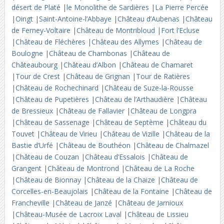
désert de Platé
|
le Monolithe de Sardières
|
La Pierre Percée
|
Oingt
|
Saint-Antoine-l’Abbaye
|
Château d’Aubenas
|
Château
de Ferney-Voltaire
|
Château de Montribloud
|
Fort l’Ecluse
|
Château de Fléchères
|
Château des Allymes
|
Château de
Boulogne
|
Château de Chambonas
|
Château de
Châteaubourg
|
Château d’Albon
|
Château de Chamaret
|
Tour de Crest
|
Château de Grignan
|
Tour de Ratières
|
Château de Rochechinard
|
Château de Suze-la-Rousse
|
Château de Pupetières
|
Château de l’Arthaudière
|
Château
de Bressieux
|
Château de Fallavier
|
Château de Longpra
|
Château de Sassenage
|
Château de Septème
|
Château du
Touvet
|
Château de Virieu
|
Château de Vizille
|
Château de la
Bastie d’Urfé
|
Château de Bouthéon
|
Château de Chalmazel
|
Château de Couzan
|
Château d’Essalois
|
Château de
Grangent
|
Château de Montrond
|
Château de La Roche
|
Château de Bionnay
|
Château de la Chaize
|
Château de
Corcelles-en-Beaujolais
|
Château de la Fontaine
|
Château de
Francheville
|
Château de Janzé
|
Château de Jarnioux
|
Château-Musée de Lacroix Laval
|
Château de Lissieu