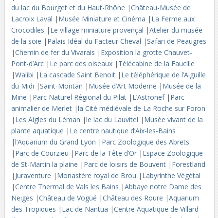
du lac du Bourget et du Haut-Rhône
|
Château-Musée de
Lacroix Laval
|
Musée Miniature et Cinéma
|
La Ferme aux
Crocodiles
|
Le village miniature provençal
|
Atelier du musée
de la soie
|
Palais Idéal du Facteur Cheval
|
Safari de Peaugres
|
Chemin de fer du Vivarais
|
Exposition la grotte Chauvet-
Pont-d’Arc
|
Le parc des oiseaux
|
Télécabine de la Faucille
|
Walibi
|
La cascade Saint Benoit
|
Le téléphérique de l’Aiguille
du Midi
|
Saint-Montan
|
Musée d’Art Moderne
|
Musée de la
Mine
|
Parc Naturel Régional du Pilat
|
L’Astronef
|
Parc
animalier de Merlet
|
la Cité médiévale de La Roche sur Foron
|
Les Aigles du Léman
|
le lac du Lauvitel
|
Musée vivant de la
plante aquatique
|
Le centre nautique d’Aix-les-Bains
|
l’Aquarium du Grand Lyon
|
Parc Zoologique des Abrets
|
Parc de Courzieu
|
Parc de la Tête d’Or
|
Espace Zoologique
de St-Martin la plaine
|
Parc de loisirs de Bouvent
|
Forestland
|
Juraventure
|
Monastère royal de Brou
|
Labyrinthe Végétal
|
Centre Thermal de Vals les Bains
|
Abbaye notre Dame des
Neiges
|
Château de Vogüé
|
Château des Roure
|
Aquarium
des Tropiques
|
Lac de Nantua
|
Centre Aquatique de Villard