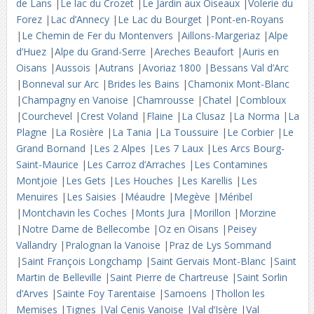
de Lans
|
Le lac du Crozet
|
Le Jardin aux Oiseaux
|
Volerie du
Forez
|
Lac d’Annecy
|
Le Lac du Bourget
|
Pont-en-Royans
|
Le Chemin de Fer du Montenvers
|
Aillons-Margeriaz
|
Alpe
d’Huez
|
Alpe du Grand-Serre
|
Areches Beaufort
|
Auris en
Oisans
|
Aussois
|
Autrans
|
Avoriaz 1800
|
Bessans Val d’Arc
|
Bonneval sur Arc
|
Brides les Bains
|
Chamonix Mont-Blanc
|
Champagny en Vanoise
|
Chamrousse
|
Chatel
|
Combloux
|
Courchevel
|
Crest Voland
|
Flaine
|
La Clusaz
|
La Norma
|
La
Plagne
|
La Rosière
|
La Tania
|
La Toussuire
|
Le Corbier
|
Le
Grand Bornand
|
Les 2 Alpes
|
Les 7 Laux
|
Les Arcs Bourg-
Saint-Maurice
|
Les Carroz d’Arraches
|
Les Contamines
Montjoie
|
Les Gets
|
Les Houches
|
Les Karellis
|
Les
Menuires
|
Les Saisies
|
Méaudre
|
Megève
|
Méribel
|
Montchavin les Coches
|
Monts Jura
|
Morillon
|
Morzine
|
Notre Dame de Bellecombe
|
Oz en Oisans
|
Peisey
Vallandry
|
Pralognan la Vanoise
|
Praz de Lys Sommand
|
Saint François Longchamp
|
Saint Gervais Mont-Blanc
|
Saint
Martin de Belleville
|
Saint Pierre de Chartreuse
|
Saint Sorlin
d’Arves
|
Sainte Foy Tarentaise
|
Samoens
|
Thollon les
Memises
|
Tignes
|
Val Cenis Vanoise
|
Val d’Isère
|
Val