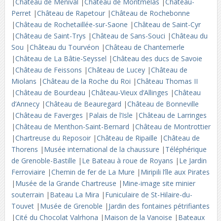
|
Château de Ménival
|
Château de Montmelas
|
Château-
Perret
|
Château de Rapetour
|
Château de Rochebonne
|
Château de Rochetaillée-sur-Saone
|
Château de Saint-Cyr
|
Château de Saint-Trys
|
Château de Sans-Souci
|
Château du
Sou
|
Château du Tourvéon
|
Château de Chantemerle
|
Château de La Bâtie-Seyssel
|
Château des ducs de Savoie
|
Château de Feissons
|
Château de Lucey
|
Château de
Miolans
|
Château de la Roche du Roi
|
Château Thomas II
|
Château de Bourdeau
|
Château-Vieux d’Allinges
|
Château
d’Annecy
|
Château de Beauregard
|
Château de Bonneville
|
Château de Faverges
|
Palais de l’Isle
|
Château de Larringes
|
Château de Menthon-Saint-Bernard
|
Château de Montrottier
|
Chartreuse du Reposoir
|
Château de Ripaille
|
Château de
Thorens
|
Musée international de la chaussure
|
Téléphérique
de Grenoble-Bastille
|
Le Bateau à roue de Royans
|
Le Jardin
Ferroviaire
|
Chemin de fer de La Mure
|
Miripili l’île aux Pirates
|
Musée de la Grande Chartreuse
|
Mine-image site minier
souterrain
|
Bateau La Mira
|
Funiculaire de St-Hilaire-du-
Touvet
|
Musée de Grenoble
|
Jardin des fontaines pétrifiantes
|
Cité du Chocolat Valrhona
|
Maison de la Vanoise
|
Bateaux