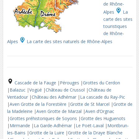
de Rhône-
Alpes
La
carte des sites
touristiques
de Rhône-
Alpes
La carte des sites naturels de Rhône-Alpes
Cascade de la Fauge
|
Pérouges
|
Grottes du Cerdon
|
Balazuc
|
Vogüé
|
Château de Crussol
|
Château de
Ventadour
|
Château des Adhémar
|
La cascade du Ray-Pic
|
Aven Grotte de la Forestière
|
Grotte de St Marcel
|
Grotte de
la Madeleine
|
Aven Grotte de Marzal
|
Aven d’Orgnac
|
Grottes préhistoriques de Soyons
|
Grotte des Huguenots
|
Mirmande
|
La Garde-Adhémar
|
Le Poët-Laval
|
Montbrun-
les-Bains
|
Grotte de la Luire
|
Grotte de la Draye Blanche