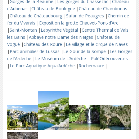
|
Gorges de la Beaume
|
Les gorges du Chassezac
|
Château
d’Aubenas
|
Château de Boulogne
|
Château de Chambonas
|
Château de Châteaubourg
|
Safari de Peaugres
|
Chemin de
fer du Vivarais
|
Exposition la grotte Chauvet-Pont-d’Arc
|
Saint-Montan
|
Labyrinthe Végétal
|
Centre Thermal de Vals
les Bains
|
Abbaye notre Dame des Neiges
|
Château de
Vogüé
|
Château des Roure
|
Le village et le cirque de Naves
|
Parc animalier de Lussas
|
Le Gour de la Sompe
|
Les Gorges
de l’Ardèche
|
Le Muséum de L’Ardèche – PaléOdécouvertes
|
Le Parc Aquatique Aqua’Ardèche
|
Rochemaure
|