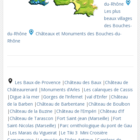
du-Rhône
Les plus
beaux villages
des Bouches-
du-Rhône
Châteaux et Monuments des Bouches-du-
Rhône
Les Baux-de-Provence
|
Château des Baux
|
Château de
Châteaurenard
|
Monuments d’Arles
|
Les calanques de Cassis
|
Digue à la mer
|
Gorges de l’Infernet
|
val d’Enfer
|
Château
de la Barben
|
Château de Barbentane
|
Château de Boulbon
|
Château de la Buzine
|
Château de l’Empéri
|
Château d’If
|
Château de Tarascon
|
Fort Saint-Jean (Marseille)
|
Fort
Saint-Nicolas (Marseille)
|
Parc ornithologique du pont de Gau
|
Les Marais du Vigueirat
|
Le Tiki 3 Mini Croisière
Camarguaise
|
Le musée de l’Arles Antique
|
Carrières de