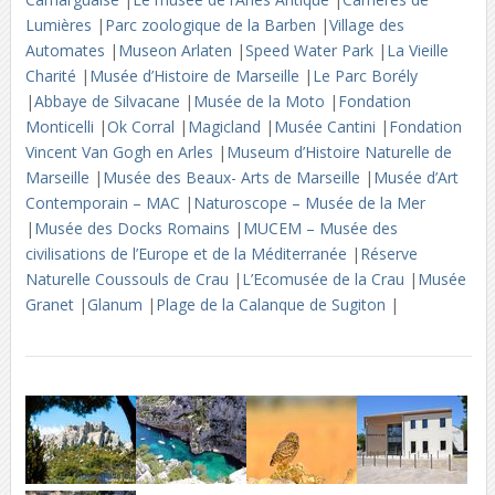
Lumières
|
Parc zoologique de la Barben
|
Village des
Automates
|
Museon Arlaten
|
Speed Water Park
|
La Vieille
Charité
|
Musée d’Histoire de Marseille
|
Le Parc Borély
|
Abbaye de Silvacane
|
Musée de la Moto
|
Fondation
Monticelli
|
Ok Corral
|
Magicland
|
Musée Cantini
|
Fondation
Vincent Van Gogh en Arles
|
Museum d’Histoire Naturelle de
Marseille
|
Musée des Beaux- Arts de Marseille
|
Musée d’Art
Contemporain – MAC
|
Naturoscope – Musée de la Mer
|
Musée des Docks Romains
|
MUCEM – Musée des
civilisations de l’Europe et de la Méditerranée
|
Réserve
Naturelle Coussouls de Crau
|
L’Ecomusée de la Crau
|
Musée
Granet
|
Glanum
|
Plage de la Calanque de Sugiton
|