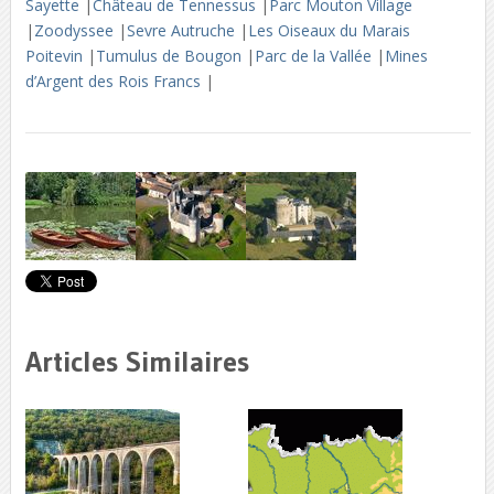
Sayette
|
Château de Tennessus
|
Parc Mouton Village
|
Zoodyssee
|
Sevre Autruche
|
Les Oiseaux du Marais
Poitevin
|
Tumulus de Bougon
|
Parc de la Vallée
|
Mines
d’Argent des Rois Francs
|
Articles Similaires