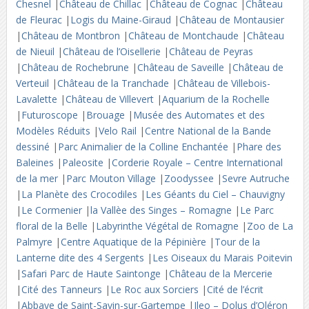
Chesnel
|
Château de Chillac
|
Château de Cognac
|
Château
de Fleurac
|
Logis du Maine-Giraud
|
Château de Montausier
|
Château de Montbron
|
Château de Montchaude
|
Château
de Nieuil
|
Château de l’Oisellerie
|
Château de Peyras
|
Château de Rochebrune
|
Château de Saveille
|
Château de
Verteuil
|
Château de la Tranchade
|
Château de Villebois-
Lavalette
|
Château de Villevert
|
Aquarium de la Rochelle
|
Futuroscope
|
Brouage
|
Musée des Automates et des
Modèles Réduits
|
Velo Rail
|
Centre National de la Bande
dessiné
|
Parc Animalier de la Colline Enchantée
|
Phare des
Baleines
|
Paleosite
|
Corderie Royale – Centre International
de la mer
|
Parc Mouton Village
|
Zoodyssee
|
Sevre Autruche
|
La Planète des Crocodiles
|
Les Géants du Ciel – Chauvigny
|
Le Cormenier
|
la Vallèe des Singes – Romagne
|
Le Parc
floral de la Belle
|
Labyrinthe Végétal de Romagne
|
Zoo de La
Palmyre
|
Centre Aquatique de la Pépinière
|
Tour de la
Lanterne dite des 4 Sergents
|
Les Oiseaux du Marais Poitevin
|
Safari Parc de Haute Saintonge
|
Château de la Mercerie
|
Cité des Tanneurs
|
Le Roc aux Sorciers
|
Cité de l’écrit
|
Abbaye de Saint-Savin-sur-Gartempe
|
Ileo – Dolus d’Oléron