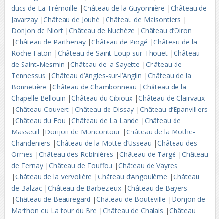
ducs de La Trémoille
|
Château de la Guyonnière
|
Château de
Javarzay
|
Château de Jouhé
|
Château de Maisontiers
|
Donjon de Niort
|
Château de Nuchèze
|
Château d’Oiron
|
Château de Parthenay
|
Château de Piogé
|
Château de la
Roche Faton
|
Château de Saint-Loup-sur-Thouet
|
Château
de Saint-Mesmin
|
Château de la Sayette
|
Château de
Tennessus
|
Château d’Angles-sur-l’Anglin
|
Château de la
Bonnetière
|
Château de Chambonneau
|
Château de la
Chapelle Bellouin
|
Château du Cibioux
|
Château de Clairvaux
|
Château-Couvert
|
Château de Dissay
|
Château d’Epanvilliers
|
Château du Fou
|
Château de La Lande
|
Château de
Masseuil
|
Donjon de Moncontour
|
Château de la Mothe-
Chandeniers
|
Château de la Motte d’Usseau
|
Château des
Ormes
|
Château des Robinières
|
Château de Targé
|
Château
de Ternay
|
Château de Touffou
|
Château de Vayres
|
Château de la Vervolière
|
Château d’Angoulême
|
Château
de Balzac
|
Château de Barbezieux
|
Château de Bayers
|
Château de Beauregard
|
Château de Bouteville
|
Donjon de
Marthon ou La tour du Bre
|
Château de Chalais
|
Château