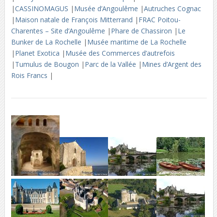
|
CASSINOMAGUS
|
Musée d’Angoulême
|
Autruches Cognac
|
Maison natale de François Mitterrand
|
FRAC Poitou-
Charentes – Site d’Angoulême
|
Phare de Chassiron
|
Le
Bunker de La Rochelle
|
Musée maritime de La Rochelle
|
Planet Exotica
|
Musée des Commerces d’autrefois
|
Tumulus de Bougon
|
Parc de la Vallée
|
Mines d’Argent des
Rois Francs
|