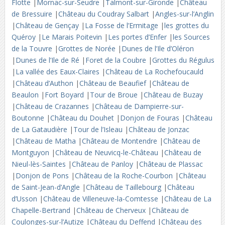
Flotte
|
Mornac-sur-Seudre
|
Talmont-sur-Gironde
|
Château
de Bressuire
|
Château du Coudray Salbart
|
Angles-sur-l’Anglin
|
Château de Gençay
|
La Fosse de l’Ermitage
|
les grottes du
Quéroy
|
Le Marais Poitevin
|
Les portes d’Enfer
|
les Sources
de la Touvre
|
Grottes de Norée
|
Dunes de l’Ile d’Oléron
|
Dunes de l’Ile de Ré
|
Foret de la Coubre
|
Grottes du Régulus
|
La vallée des Eaux-Claires
|
Château de La Rochefoucauld
|
Château d’Authon
|
Château de Beaufief
|
Château de
Beaulon
|
Fort Boyard
|
Tour de Broue
|
Château de Buzay
|
Château de Crazannes
|
Château de Dampierre-sur-
Boutonne
|
Château du Douhet
|
Donjon de Fouras
|
Château
de La Gataudière
|
Tour de l’Isleau
|
Château de Jonzac
|
Château de Matha
|
Château de Montendre
|
Château de
Montguyon
|
Château de Neuvicq-le-Château
|
Château de
Nieul-lès-Saintes
|
Château de Panloy
|
Château de Plassac
|
Donjon de Pons
|
Château de la Roche-Courbon
|
Château
de Saint-Jean-d’Angle
|
Château de Taillebourg
|
Château
d’Usson
|
Château de Villeneuve-la-Comtesse
|
Château de La
Chapelle-Bertrand
|
Château de Cherveux
|
Château de
Coulonges-sur-l’Autize
|
Château du Deffend
|
Château des