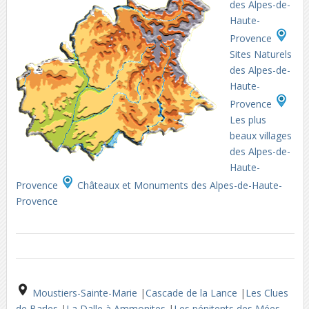
des Alpes-de-
Haute-
Provence
Sites Naturels
des Alpes-de-
Haute-
Provence
Les plus
beaux villages
des Alpes-de-
Haute-
Provence
Châteaux et Monuments des Alpes-de-Haute-
Provence
Moustiers-Sainte-Marie
|
Cascade de la Lance
|
Les Clues
de Barles
|
La Dalle à Ammonites
|
Les pénitents des Mées