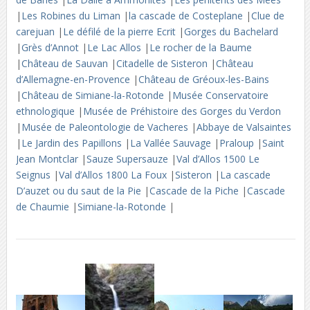
|
Les Robines du Liman
|
la cascade de Costeplane
|
Clue de
carejuan
|
Le défilé de la pierre Ecrit
|
Gorges du Bachelard
|
Grès d’Annot
|
Le Lac Allos
|
Le rocher de la Baume
|
Château de Sauvan
|
Citadelle de Sisteron
|
Château
d’Allemagne-en-Provence
|
Château de Gréoux-les-Bains
|
Château de Simiane-la-Rotonde
|
Musée Conservatoire
ethnologique
|
Musée de Préhistoire des Gorges du Verdon
|
Musée de Paleontologie de Vacheres
|
Abbaye de Valsaintes
|
Le Jardin des Papillons
|
La Vallée Sauvage
|
Praloup
|
Saint
Jean Montclar
|
Sauze Supersauze
|
Val d’Allos 1500 Le
Seignus
|
Val d’Allos 1800 La Foux
|
Sisteron
|
La cascade
D’auzet ou du saut de la Pie
|
Cascade de la Piche
|
Cascade
de Chaumie
|
Simiane-la-Rotonde
|