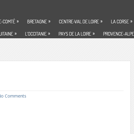
»
»
»
»
E-COMTÉ
BRETAGNE
CENTRE-VAL DE LOIRE
LA CORSE
»
»
»
ITAINE
L’OCCITANIE
PAYS DE LA LOIRE
PROVENCE-ALPE
o Comments