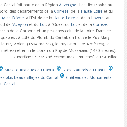
e Cantal fait partie de la Région
Auvergne
. Il est limitrophe au
Nord, des départements de la
Corrèze
, de la
Haute-Loire
et du
Puy-de-Dôme
, à l’Est de de la
Haute-Loire
et de la
Lozère
, au
ud de l’
Aveyron
et du
Lot
, à l’Ouest du
Lot
et de la
Corrèze
.
 bassin de la Garonne et un peu dans celui de la Loire. Dans ce
uables : à côté du Plomb du Cantal, on trouve le Puy Mary
le Puy Violent (1594 mètres), le Puy Griou (1694 mètres), le
 mètres) et enfin le Lioran ou Puy de Mussabiau (1420 mètres).
superficie : 5 726 km² communes : 260 chef lieu : Aurillac
Sites touristiques du Cantal
Sites Naturels du Cantal
es plus beaux villages du Cantal
Châteaux et Monuments
du Cantal