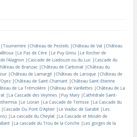
s
|
Tournemire
|
Château de Pesteils
|
Château de Val
|
Château
illitoux
|
Le Pas de Cére
|
Le Puy Griou
|
Le Rocher de
de l’Alagnon
|
Cascade de Liadouze ou du Luc
|
Cascade du
hâteau de Branzac
|
Château de Carbonat
|
Château du
four
|
Château de Lamargé
|
Château de Laroque
|
Château de
d’Oyez
|
Château de Saint-Chamant
|
Château Saint-Etienne
âteau de La Trémolière
|
Château de Varillettes
|
Château de La
rat
|
La Cascade des Veyrines
|
Puy Mary
|
Cathédrale Saint-
othermia
|
Le Lioran
|
La Cascade de Terrisse
|
La Cascade du
s
|
Cascade Du Pont D’Aptier
|
Le Viaduc de Garabit
|
Les
dons)
|
La cascade du Cheylat
|
La Cascade et Moulin de
illant
|
La cascade du Trou de la Conche
|
Les gorges de la