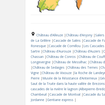
Château d’Alleuze
|
Château d’Anjony
|
Saler
de La Grillère
|
Cascade de Salins
|
Cascade de Fa
Ronesque
|
Cascade de Cornillou
|
Les Cascades 
Sartre
|
Château d’Aurouze
|
Château d’Auzers
|
C
Chassan
|
Château de Conros
|
Château de Couf
Longevergne
|
Château de Messilhac
|
Château 
|
Château de Sedaiges
|
Château des Ternes
|
Ch
Vigne
|
Château de Vixouze
|
la Roche de Landey
Pierre
|
Musée de la Résistance d’Anterrieux
|
Gé
Saut de la Truite dans la haute vallée de Brezon
cascades de la rivière le lagnon (Albepierre-Bre
Chambeuil
|
Cascade de Montval
|
Cascade du Sa
Jordanne
|
Gentiane express
|