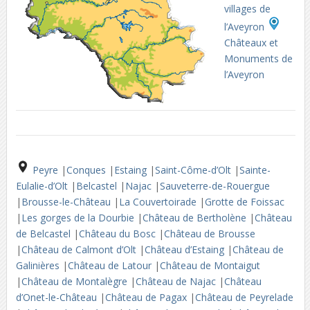
villages de
l’Aveyron
Châteaux et
Monuments de
l’Aveyron
Peyre
|
Conques
|
Estaing
|
Saint-Côme-d’Olt
|
Sainte-
Eulalie-d’Olt
|
Belcastel
|
Najac
|
Sauveterre-de-Rouergue
|
Brousse-le-Château
|
La Couvertoirade
|
Grotte de Foissac
|
Les gorges de la Dourbie
|
Château de Bertholène
|
Château
de Belcastel
|
Château du Bosc
|
Château de Brousse
|
Château de Calmont d’Olt
|
Château d’Estaing
|
Château de
Galinières
|
Château de Latour
|
Château de Montaigut
|
Château de Montalègre
|
Château de Najac
|
Château
d’Onet-le-Château
|
Château de Pagax
|
Château de Peyrelade