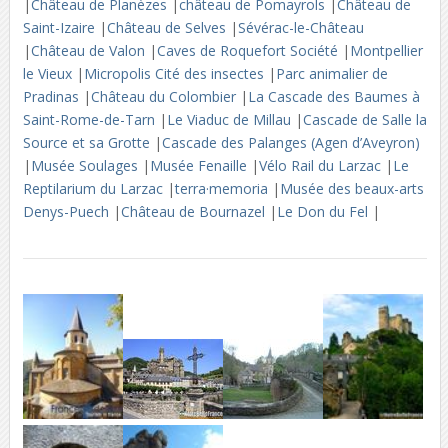
|
Château de Planèzes
|
château de Pomayrols
|
Château de
Saint-Izaire
|
Château de Selves
|
Sévérac-le-Château
|
Château de Valon
|
Caves de Roquefort Société
|
Montpellier
le Vieux
|
Micropolis Cité des insectes
|
Parc animalier de
Pradinas
|
Château du Colombier
|
La Cascade des Baumes à
Saint-Rome-de-Tarn
|
Le Viaduc de Millau
|
Cascade de Salle la
Source et sa Grotte
|
Cascade des Palanges (Agen d’Aveyron)
|
Musée Soulages
|
Musée Fenaille
|
Vélo Rail du Larzac
|
Le
Reptilarium du Larzac
|
terra·memoria
|
Musée des beaux-arts
Denys-Puech
|
Château de Bournazel
|
Le Don du Fel
|