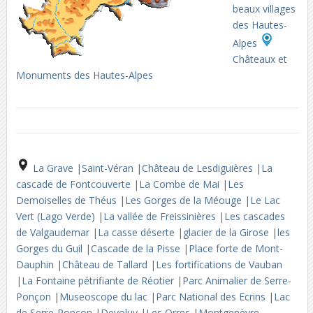
beaux villages
des Hautes-
Alpes
Châteaux et
Monuments des Hautes-Alpes
La Grave
|
Saint-Véran
|
Château de Lesdiguières
|
La
cascade de Fontcouverte
|
La Combe de Mai
|
Les
Demoiselles de Théus
|
Les Gorges de la Méouge
|
Le Lac
Vert (Lago Verde)
|
La vallée de Freissinières
|
Les cascades
de Valgaudemar
|
La casse déserte
|
glacier de la Girose
|
les
Gorges du Guil
|
Cascade de la Pisse
|
Place forte de Mont-
Dauphin
|
Château de Tallard
|
Les fortifications de Vauban
|
La Fontaine pétrifiante de Réotier
|
Parc Animalier de Serre-
Ponçon
|
Museoscope du lac
|
Parc National des Ecrins
|
Lac
de Serre-Ponçon
|
Devoluy
|
Les Orres
|
Montgenèvre