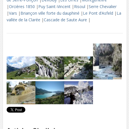
|
Orcières 1850
|
Puy Saint-Vincent
|
Risoul
|
Serre Chevalier
|
Vars
|
Briançon ville forte du dauphiné
|
Le Pont d’Asfeld
|
La
vallée de la Clarée
|
Cascade de Saute Aure
|