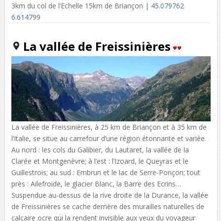
3km du col de l’Echelle 15km de Briançon |
45.079762
6.614799
La vallée de Freissinières
La vallée de Freissinières, à 25 km de Briançon et à 35 km de
l’Italie, se situe au carrefour d’une région étonnante et variée.
Au nord : les cols du Galibier, du Lautaret, la vallée de la
Clarée et Montgenèvre; à l’est : l’Izoard, le Queyras et le
Guillestrois; au sud : Embrun et le lac de Serre-Ponçon; tout
près : Ailefroide, le glacier Blanc, la Barre des Ecrins…
Suspendue au-dessus de la rive droite de la Durance, la vallée
de Freissinières se cache derrière des murailles naturelles de
calcaire ocre qui la rendent invisible aux yeux du voyageur