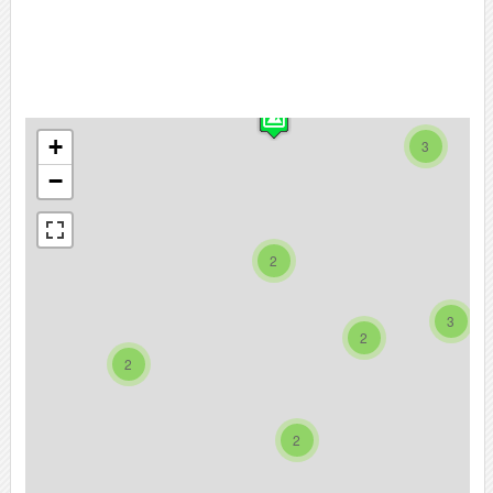
+
3
−
2
3
2
2
2