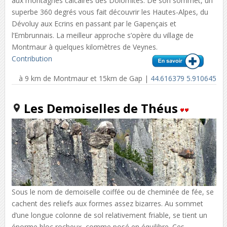
aux montagnes calcaires des Dolomites. De son sommet, un
superbe 360 degrés vous fait découvrir les Hautes-Alpes, du
Dévoluy aux Ecrins en passant par le Gapençais et
l’Embrunnais. La meilleur approche s’opère du village de
Montmaur à quelques kilomètres de Veynes.
Contribution
à 9 km de Montmaur et 15km de Gap |
44.616379 5.910645
Les Demoiselles de Théus
Sous le nom de demoiselle coiffée ou de cheminée de fée, se
cachent des reliefs aux formes assez bizarres. Au sommet
d’une longue colonne de sol relativement friable, se tient un
énorme bloc rocheux, comme posé en équilibre. Ces