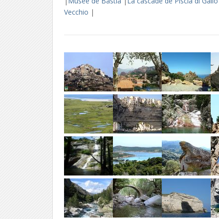
|
Musée de Bastia
|
La cascade de Piscia di Gall
Vecchio
|