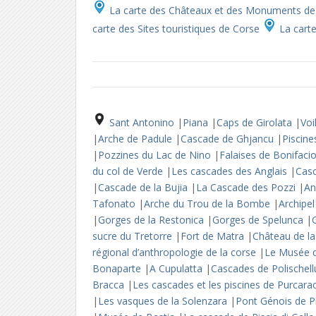
La carte des Châteaux et des Monuments de
carte des Sites touristiques de Corse
La carte
Sant Antonino
|
Piana
|
Caps de Girolata
|
Voi
|
Arche de Padule
|
Cascade de Ghjancu
|
Piscin
|
Pozzines du Lac de Nino
|
Falaises de Bonifaci
du col de Verde
|
Les cascades des Anglais
|
Cas
|
Cascade de la Bujia
|
La Cascade des Pozzi
|
An
Tafonato
|
Arche du Trou de la Bombe
|
Archipe
|
Gorges de la Restonica
|
Gorges de Spelunca
|
sucre du Tretorre
|
Fort de Matra
|
Château de l
régional d’anthropologie de la corse
|
Le Musée d
Bonaparte
|
A Cupulatta
|
Cascades de Polischel
Bracca
|
Les cascades et les piscines de Purcara
|
Les vasques de la Solenzara
|
Pont Génois de P