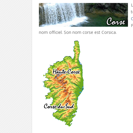
L
t
F
nom officiel. Son nom corse est Corsica.