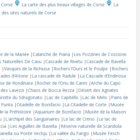
 Corse
La carte des plus beaux villages de Corse
La
 des sites naturels de Corse
le de la Mariée
|
Calanche de Piana
|
Les Pozzines de Coscione
es Naturelles De Cavu
|
Cascade de Rivetu
|
Cascade de Bavella
o
|
Vasques de la Richiusa
|
Rochers l’Ours et le Poulpe
|
Rochers
cades d’Aïtone
|
La cascade de Radule
|
La Cascade d’Endinosa
se de Rondinara
|
Rocher de l’Oriu de Canni
|
Arche du Capo
l des Lavezzi
|
Chaos de Bocca Rezza
|
Désert des Agriates
Grotte du Sdragonato
|
Lac de Capitello
|
Lac de Melo
|
Pains de
a Punta
|
Citadelle de Bonifacio
|
La Citadelle de Corte
|
Musée
e la Préhistoire
|
Aquarium de Bonifacio
|
Musée de la Maison
lu
|
L’archipel des Sanguinaires
|
Le lac de Creno
|
Le lac de
ccia
|
Les Aiguilles de Bavella
|
Réserve naturelle de Scandola
ianella ou Ponte Vechju
|
La vallée du Fango
|
Musée Fesch