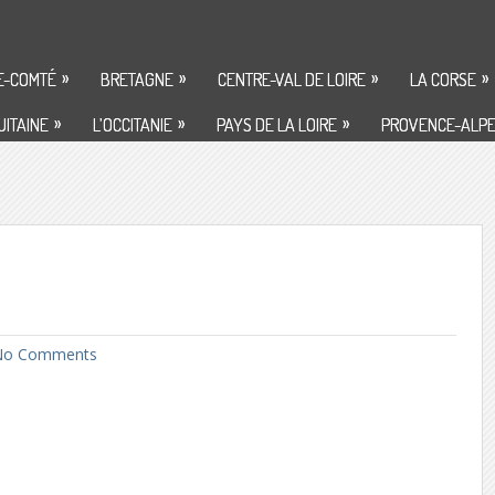
»
»
»
»
E-COMTÉ
BRETAGNE
CENTRE-VAL DE LOIRE
LA CORSE
»
»
»
ITAINE
L’OCCITANIE
PAYS DE LA LOIRE
PROVENCE-ALPE
o Comments