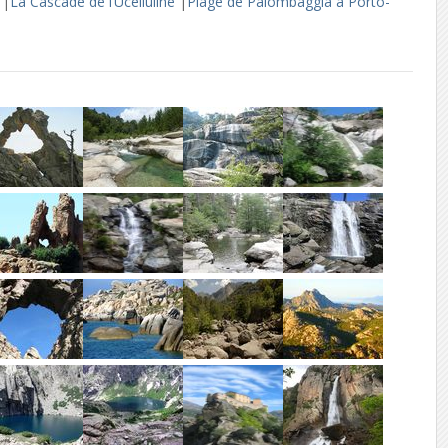
o
|
La Cascade de l’Ucelluline
|
Plage de Palombaggia à Porto-