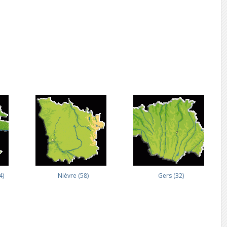
4)
Nièvre (58)
Gers (32)