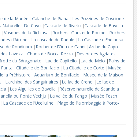
le de la Mariée
|
Calanche de Piana
|
Les Pozzines de Coscione
es Naturelles De Cavu
|
Cascade de Rivetu
|
Cascade de Bavella
o
|
Vasques de la Richiusa
|
Rochers l’Ours et le Poulpe
|
Rochers
cades d’Aïtone
|
La cascade de Radule
|
La Cascade d’Endinosa
se de Rondinara
|
Rocher de l’Oriu de Canni
|
Arche du Capo
l des Lavezzi
|
Chaos de Bocca Rezza
|
Désert des Agriates
Grotte du Sdragonato
|
Lac de Capitello
|
Lac de Melo
|
Pains de
a Punta
|
Citadelle de Bonifacio
|
La Citadelle de Corte
|
Musée
e la Préhistoire
|
Aquarium de Bonifacio
|
Musée de la Maison
lu
|
L’archipel des Sanguinaires
|
Le lac de Creno
|
Le lac de
ccia
|
Les Aiguilles de Bavella
|
Réserve naturelle de Scandola
ianella ou Ponte Vechju
|
La vallée du Fango
|
Musée Fesch
o
|
La Cascade de l’Ucelluline
|
Plage de Palombaggia à Porto-