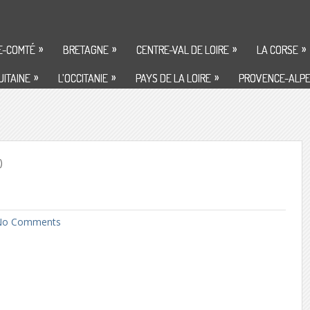
»
»
»
»
E-COMTÉ
BRETAGNE
CENTRE-VAL DE LOIRE
LA CORSE
»
»
»
ITAINE
L’OCCITANIE
PAYS DE LA LOIRE
PROVENCE-ALPE
)
o Comments