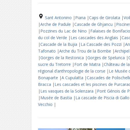
Sant Antonino
|
Piana
|
Caps de Girolata
|
Voi
|
Arche de Padule
|
Cascade de Ghjancu
|
Piscin
|
Pozzines du Lac de Nino
|
Falaises de Bonifaci
du col de Verde
|
Les cascades des Anglais
|
Cas
|
Cascade de la Bujia
|
La Cascade des Pozzi
|
An
Tafonato
|
Arche du Trou de la Bombe
|
Archipe
|
Gorges de la Restonica
|
Gorges de Spelunca
|
sucre du Tretorre
|
Fort de Matra
|
Château de l
régional d’anthropologie de la corse
|
Le Musée d
Bonaparte
|
A Cupulatta
|
Cascades de Polischel
Bracca
|
Les cascades et les piscines de Purcara
|
Les vasques de la Solenzara
|
Pont Génois de P
|
Musée de Bastia
|
La cascade de Piscia di Gall
Vecchio
|