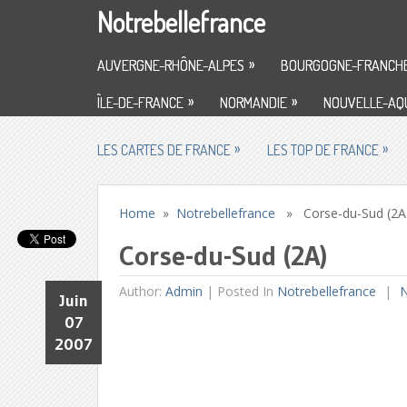
Notrebellefrance
»
AUVERGNE-RHÔNE-ALPES
BOURGOGNE-FRANCH
»
»
ÎLE-DE-FRANCE
NORMANDIE
NOUVELLE-AQU
»
»
LES CARTES DE FRANCE
LES TOP DE FRANCE
Home
»
Notrebellefrance
» Corse-du-Sud (2A
Corse-du-Sud (2A)
Author:
Admin
|
Posted In
Notrebellefrance
N
Juin
07
2007