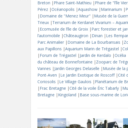
Breton
|
Phare Saint-Mathieu
|
Phare de "l’île Vi
Pérez
|
Océanopolis
|
Aquashow
|
Marinarium
|
P
|
Domaine de "Menez Meur"
|
Musée de la Guer
Trieux
|
Terrarium de Kerdanet Vivarium – Aqua
|
Ecomusée de l’île de Groix
|
Parc forestier et ja
l’automobile
|
Châteaugiron
|
Dinan
|
Les Rempar
Parc Animalier
|
Domaine de La Bourbansais
|
Zo
aux Papillons
|
Aquarium Marin de Trégastel
|
Co
|
Forum de Trégastel
|
Jardin de Kerdalo
|
Océlia
du château de Bonnefontaine
|
Zooparc de Tré
Vannes
|
Jardin Georges Delaselle
|
Musée de la
Pont-Aven
|
Le Jardin Exotique de Roscoff
|
Cité
Coriosolis
|
Le Village Gaulois
|
Planétarium de B
|
Frac Bretagne
|
Cité de la voile Éric Tabarly
|
Mu
Bretagne
|
Kingoland
|
Base sous-marine de Lor