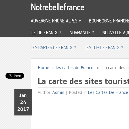
Notrebellefrance
»
AUVERGNE-RHÔNE-ALPES
BOURGOGNE-FRANCH
»
»
ÎLE-DE-FRANCE
NORMANDIE
NOUVELLE-AQU
»
»
LES CARTES DE FRANCE
LES TOP DE FRANCE
Home
»
les cartes de France
» La carte des sit
La carte des sites touri
Author:
Admin
|
Posted In
Les Cartes De France
Jan
24
2017