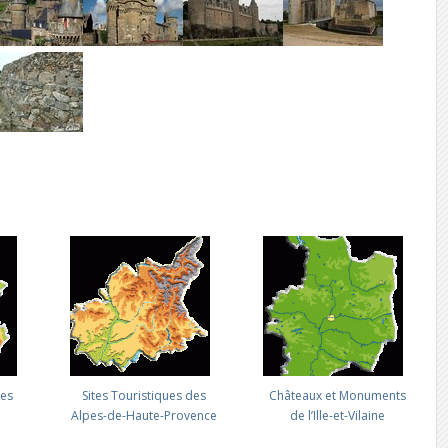
des
Sites Touristiques des
Châteaux et Monuments
Alpes-de-Haute-Provence
de l’Ille-et-Vilaine