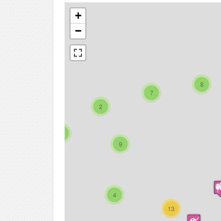
+
−
8
7
2
5
9
4
13