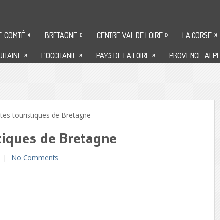
»
»
»
»
E-COMTÉ
BRETAGNE
CENTRE-VAL DE LOIRE
LA CORSE
»
»
»
ITAINE
L’OCCITANIE
PAYS DE LA LOIRE
PROVENCE-ALPE
es touristiques de Bretagne
stiques de Bretagne
No Comments