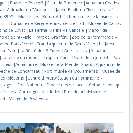
erge"
|
Phare de Roscoff
|
Cairn de Barnenez
|
Aquarium Charles
arc Animalier du "Quinquis"
|
Jardin Public du "Moulin Neuf"
re 39/45
|
Musée des "Beaux-Arts"
|
Remontée de la rivière du
rium
|
Domaine de Kerguehennec centre d’art
|
Musée de Carnac
rdins de Loyat
|
La Ferme Marine de Cancale
|
Manoir de
ts de Saint-Malo
|
Parc de Branféré
|
Zoo de la Pommeraie –
o de Pont-Scorff
|
Grand Aquarium de Saint-Malo
|
Le Jardin
bac Parc
|
La Récré des 3 Curés
|
Odet Loisirs
|
Aqualorn
|
La ferme du monde
|
Tropical Parc
|
Phare de la Jument
|
Parc
gomeur
|
Aquarium et Musée de la Mer de Dinard
|
Aquarium de
 pêche de Concarneau
|
Port-musée de Douarnenez
|
Musée de
 des télécoms
|
Centre d’Interprétation du Patrimoine –
retagne
|
Fort National
|
Espace des sciences
|
Cathédraloscope
sée de la Compagnie des Indes
|
Parc de préhistoire de
ient
|
Village de Poul-Fétan
|