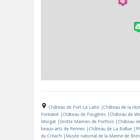
Château de Fort La Latte
|
Château de la H
Fontaine
|
Château de Fougères
|
Château de Vi
Morgat
|
Grotte Marines de Porthos
|
Château de
beaux-arts de Rennes
|
Château de La Ballue
|
Ph
du Créac’h
|
Musée national de la Marine de Bre