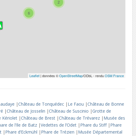
2
6
Leaflet
| données ©
OpenStreetMap
/ODbL - rendu
OSM France
unaudaye
|
Château de Tonquédec
|
Le Faou
|
Château de Bonne
tré
|
Château de Josselin
|
Château de Suscinio
|
Grotte de
 Kériolet
|
Château de Brest
|
Château de Trévarez
|
Musée des
are de l’Ile de Batz
|
Vedettes de l’Odet
|
Phare du Stiff
|
Phare
st
|
Phare d’Eckmühl
|
Phare de Trézien
|
Musée Départemental