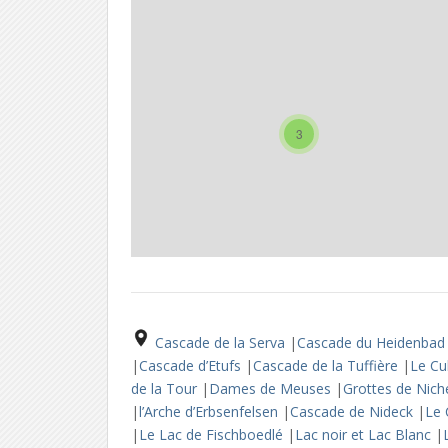
3
Cascade de la Serva
|
Cascade du Heidenba
|
Cascade d’Etufs
|
Cascade de la Tuffière
|
Le Cu
de la Tour
|
Dames de Meuses
|
Grottes de Nic
|
l’Arche d’Erbsenfelsen
|
Cascade de Nideck
|
Le 
|
Le Lac de Fischboedlé
|
Lac noir et Lac Blanc
|