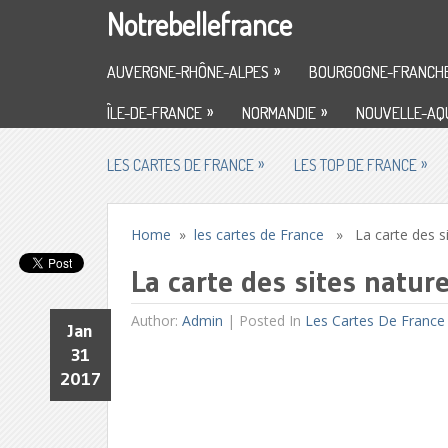
Notrebellefrance
»
AUVERGNE-RHÔNE-ALPES
BOURGOGNE-FRANCH
»
»
ÎLE-DE-FRANCE
NORMANDIE
NOUVELLE-AQU
»
»
LES CARTES DE FRANCE
LES TOP DE FRANCE
Home
»
les cartes de France
» La carte des sit
La carte des sites natur
Author:
Admin
|
Posted In
Les Cartes De France
Jan
31
2017