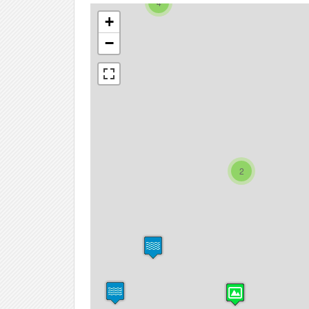
4
+
−
2