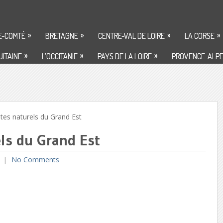
»
»
»
»
E-COMTÉ
BRETAGNE
CENTRE-VAL DE LOIRE
LA CORSE
»
»
»
ITAINE
L’OCCITANIE
PAYS DE LA LOIRE
PROVENCE-ALPE
es naturels du Grand Est
els du Grand Est
No Comments