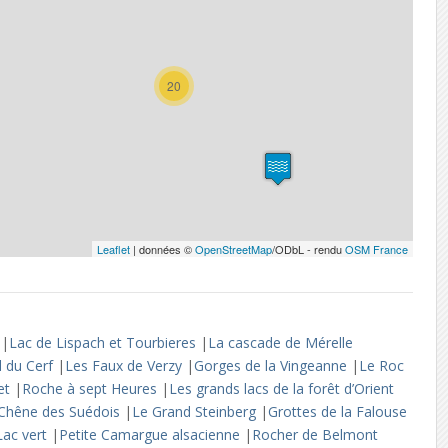
20
Leaflet
| données ©
OpenStreetMap
/ODbL - rendu
OSM France
d
|
Lac de Lispach et Tourbieres
|
La cascade de Mérelle
l du Cerf
|
Les Faux de Verzy
|
Gorges de la Vingeanne
|
Le Roc
het
|
Roche à sept Heures
|
Les grands lacs de la forêt d’Orient
Chêne des Suédois
|
Le Grand Steinberg
|
Grottes de la Falouse
Lac vert
|
Petite Camargue alsacienne
|
Rocher de Belmont