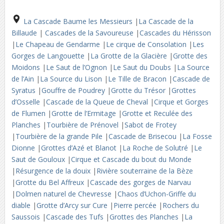
La Cascade Baume les Messieurs
|
La Cascade de la
Billaude
|
Cascades de la Savoureuse
|
Cascades du Hérisson
|
Le Chapeau de Gendarme
|
Le cirque de Consolation
|
Les
Gorges de Langouette
|
La Grotte de la Glacière
|
Grotte des
Moidons
|
Le Saut de l’Ognon
|
Le Saut du Doubs
|
La Source
de l’Ain
|
La Source du Lison
|
Le Tille de Bracon
|
Cascade de
Syratus
|
Gouffre de Poudrey
|
Grotte du Trésor
|
Grottes
d’Osselle
|
Cascade de la Queue de Cheval
|
Cirque et Gorges
de Flumen
|
Grotte de l’Ermitage
|
Grotte et Reculée des
Planches
|
Tourbière de Prénovel
|
Sabot de Frotey
|
Tourbière de la grande Pile
|
Cascade de Brisecou
|
La Fosse
Dionne
|
Grottes d’Azé et Blanot
|
La Roche de Solutré
|
Le
Saut de Gouloux
|
Cirque et Cascade du bout du Monde
|
Résurgence de la douix
|
Rivière souterraine de la Bèze
|
Grotte du Bel Affreux
|
Cascade des gorges de Narvau
|
Dolmen naturel de Chevresse
|
Chaos d’Uchon-Griffe du
diable
|
Grotte d’Arcy sur Cure
|
Pierre percée
|
Rochers du
Saussois
|
Cascade des Tufs
|
Grottes des Planches
|
La