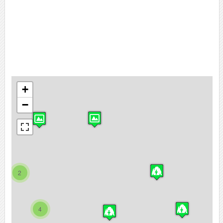
+
−
2
4