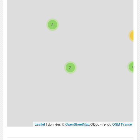
3
10
8
2
Leaflet
| données ©
OpenStreetMap
/ODbL - rendu
OSM France