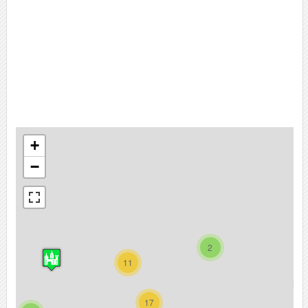
+
−
2
11
17