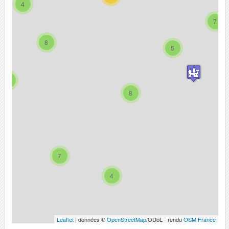
4
7
8
5
9
8
7
4
Leaflet
| données ©
OpenStreetMap
/ODbL - rendu
OSM France