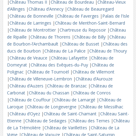
|
Château Thomas II
|
Château de Bourdeau
|
Château-Vieux
d’Allinges
|
Château d’Annecy
|
Château de Beauregard
|
Château de Bonneville
|
Château de Faverges
|
Palais de l’Isle
|
Château de Larringes
|
Château de Menthon-Saint-Bernard
|
Château de Montrottier
|
Chartreuse du Reposoir
|
Château
de Ripaille
|
Château de Thorens
|
Château de Billy
|
Château
de Bourbon-l’Archambault
|
Château de Busset
|
Château des
ducs de Bourbon
|
Château de La Palice
|
Château de Thoury
|
Château de Veauce
|
Château Lafayette
|
Château de
Domeyrat
|
Château des Evêques-du-Puy
|
Château de
Polignac
|
Château de Tournoël
|
Château de Villemont
|
Château de Villeneuve-Lembron
|
Château d’Aurouze
|
Château d’Auzers
|
Château de Branzac
|
Château de
Carbonat
|
Château du Chassan
|
Château de Conros
|
Château de Couffour
|
Château de Lamargé
|
Château de
Laroque
|
Château de Longevergne
|
Château de Messilhac
|
Château d’Oyez
|
Château de Saint-Chamant
|
Château Saint-
Etienne
|
Château de Sedaiges
|
Château des Ternes
|
Château
de La Trémolière
|
Château de Varillettes
|
Château de La
Vigne
|
Château de Vixouze
|
Château de Saint-Saturnin