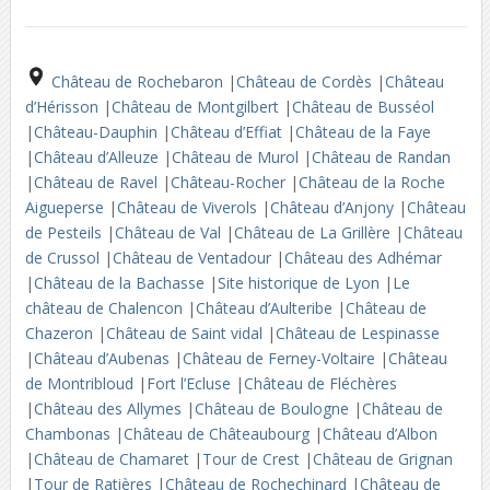
Château de Rochebaron
|
Château de Cordès
|
Château
d’Hérisson
|
Château de Montgilbert
|
Château de Busséol
|
Château-Dauphin
|
Château d’Effiat
|
Château de la Faye
|
Château d’Alleuze
|
Château de Murol
|
Château de Randan
|
Château de Ravel
|
Château-Rocher
|
Château de la Roche
Aigueperse
|
Château de Viverols
|
Château d’Anjony
|
Château
de Pesteils
|
Château de Val
|
Château de La Grillère
|
Château
de Crussol
|
Château de Ventadour
|
Château des Adhémar
|
Château de la Bachasse
|
Site historique de Lyon
|
Le
château de Chalencon
|
Château d’Aulteribe
|
Château de
Chazeron
|
Château de Saint vidal
|
Château de Lespinasse
|
Château d’Aubenas
|
Château de Ferney-Voltaire
|
Château
de Montribloud
|
Fort l’Ecluse
|
Château de Fléchères
|
Château des Allymes
|
Château de Boulogne
|
Château de
Chambonas
|
Château de Châteaubourg
|
Château d’Albon
|
Château de Chamaret
|
Tour de Crest
|
Château de Grignan
|
Tour de Ratières
|
Château de Rochechinard
|
Château de