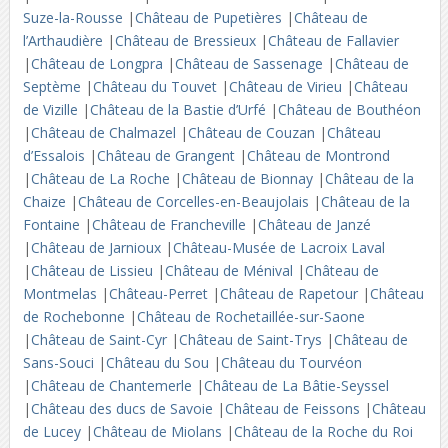
Suze-la-Rousse
|
Château de Pupetières
|
Château de
l’Arthaudière
|
Château de Bressieux
|
Château de Fallavier
|
Château de Longpra
|
Château de Sassenage
|
Château de
Septème
|
Château du Touvet
|
Château de Virieu
|
Château
de Vizille
|
Château de la Bastie d’Urfé
|
Château de Bouthéon
|
Château de Chalmazel
|
Château de Couzan
|
Château
d’Essalois
|
Château de Grangent
|
Château de Montrond
|
Château de La Roche
|
Château de Bionnay
|
Château de la
Chaize
|
Château de Corcelles-en-Beaujolais
|
Château de la
Fontaine
|
Château de Francheville
|
Château de Janzé
|
Château de Jarnioux
|
Château-Musée de Lacroix Laval
|
Château de Lissieu
|
Château de Ménival
|
Château de
Montmelas
|
Château-Perret
|
Château de Rapetour
|
Château
de Rochebonne
|
Château de Rochetaillée-sur-Saone
|
Château de Saint-Cyr
|
Château de Saint-Trys
|
Château de
Sans-Souci
|
Château du Sou
|
Château du Tourvéon
|
Château de Chantemerle
|
Château de La Bâtie-Seyssel
|
Château des ducs de Savoie
|
Château de Feissons
|
Château
de Lucey
|
Château de Miolans
|
Château de la Roche du Roi