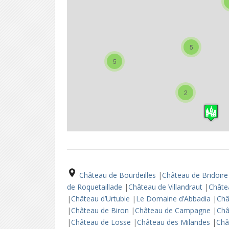
5
5
2
Château de Bourdeilles
|
Château de Bridoir
de Roquetaillade
|
Château de Villandraut
|
Châte
|
Château d’Urtubie
|
Le Domaine d’Abbadia
|
Châ
|
Château de Biron
|
Château de Campagne
|
Ch
|
Château de Losse
|
Château des Milandes
|
Châ