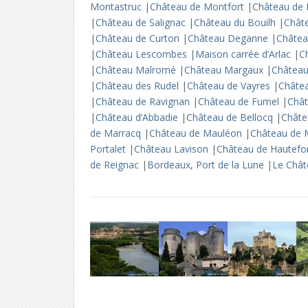
Montastruc
|
Château de Montfort
|
Château de
|
Château de Salignac
|
Château du Bouilh
|
Chât
|
Château de Curton
|
Château Deganne
|
Châtea
|
Château Lescombes
|
Maison carrée d’Arlac
|
C
|
Château Malromé
|
Château Margaux
|
Châtea
|
Château des Rudel
|
Château de Vayres
|
Châte
|
Château de Ravignan
|
Château de Fumel
|
Châ
|
Château d’Abbadie
|
Château de Bellocq
|
Châte
de Marracq
|
Château de Mauléon
|
Château de
Portalet
|
Château Lavison
|
Château de Hautefo
de Reignac
|
Bordeaux, Port de la Lune
|
Le Chât