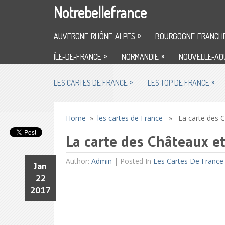
Notrebellefrance
»
AUVERGNE-RHÔNE-ALPES
BOURGOGNE-FRANCH
»
»
ÎLE-DE-FRANCE
NORMANDIE
NOUVELLE-AQU
»
»
LES CARTES DE FRANCE
LES TOP DE FRANCE
Home
»
les cartes de France
» La carte des Ch
La carte des Châteaux e
Author:
Admin
|
Posted In
Les Cartes De France
Jan
22
2017