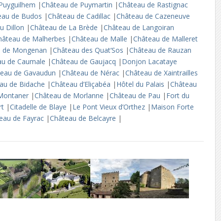
 Puyguilhem
|
Château de Puymartin
|
Château de Rastignac
eau de Budos
|
Château de Cadillac
|
Château de Cazeneuve
u Dillon
|
Château de La Brède
|
Château de Langoiran
hâteau de Malherbes
|
Château de Malle
|
Château de Malleret
u de Mongenan
|
Château des Quat’Sos
|
Château de Rauzan
au de Caumale
|
Château de Gaujacq
|
Donjon Lacataye
teau de Gavaudun
|
Château de Nérac
|
Château de Xaintrailles
au de Bidache
|
Château d’Eliçabéa
|
Hôtel du Palais
|
Château
 Montaner
|
Château de Morlanne
|
Château de Pau
|
Fort du
rt
|
Citadelle de Blaye
|
Le Pont Vieux d’Orthez
|
Maison Forte
eau de Fayrac
|
Château de Belcayre
|