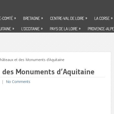
»
»
»
»
E-COMTÉ
BRETAGNE
CENTRE-VAL DE LOIRE
LA CORSE
»
»
»
ITAINE
L’OCCITANIE
PAYS DE LA LOIRE
PROVENCE-ALPE
âteaux et des Monuments d’Aquitaine
t des Monuments d’Aquitaine
No Comments