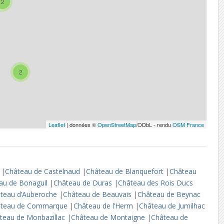
2
2
Leaflet
| données ©
OpenStreetMap
/ODbL - rendu
OSM France
e
|
Château de Castelnaud
|
Château de Blanquefort
|
Château
au de Bonaguil
|
Château de Duras
|
Château des Rois Ducs
teau d’Auberoche
|
Château de Beauvais
|
Château de Beynac
âteau de Commarque
|
Château de l’Herm
|
Château de Jumilhac
teau de Monbazillac
|
Château de Montaigne
|
Château de