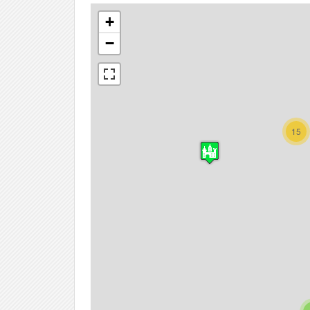
+
−
15