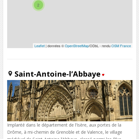
2
Leaflet
| données ©
OpenStreetMap
/ODbL - rendu
OSM France
Saint-Antoine-l’Abbaye
Implanté dans le département de l’Isère, aux portes de la
Drôme, à mi-chemin de Grenoble et de Valence, le village