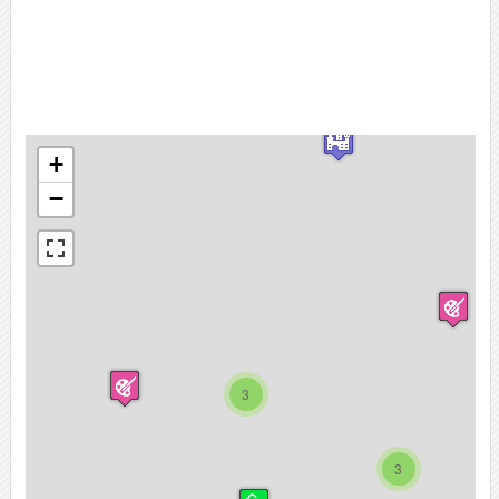
+
−
3
3