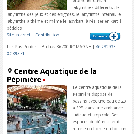
promener dans 4
labyrinthes différents : le
labyrinthe des jeux et des énigmes, le labyrinthe infernal, le
labyrinthe à thème et même le laby’kart, à réaliser en kart à
pédales!
Site Internet
|
Contribution
Les Pas Perdus – Bréhus 86700 ROMAGNE |
46.232933
0.289371
Centre Aquatique de la
Pépinière
Le centre aquatique de la
Pépinière dispose de
bassins avec une eau de 28
à 32°, dans une ambiance
ludique et tropicale. Ses
espaces de détente et de
remise en forme en font un