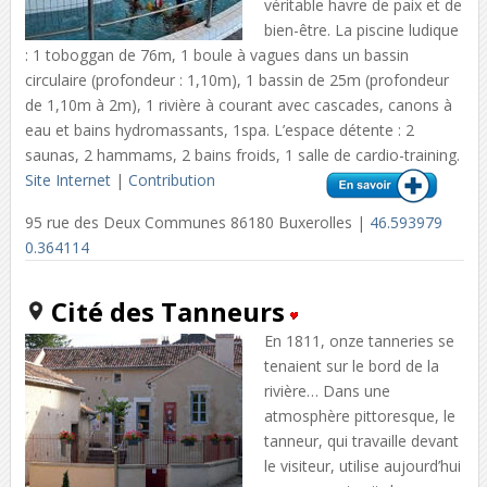
véritable havre de paix et de
bien-être. La piscine ludique
: 1 toboggan de 76m, 1 boule à vagues dans un bassin
circulaire (profondeur : 1,10m), 1 bassin de 25m (profondeur
de 1,10m à 2m), 1 rivière à courant avec cascades, canons à
eau et bains hydromassants, 1spa. L’espace détente : 2
saunas, 2 hammams, 2 bains froids, 1 salle de cardio-training.
Site Internet
|
Contribution
95 rue des Deux Communes 86180 Buxerolles |
46.593979
0.364114
Cité des Tanneurs
En 1811, onze tanneries se
tenaient sur le bord de la
rivière… Dans une
atmosphère pittoresque, le
tanneur, qui travaille devant
le visiteur, utilise aujourd’hui