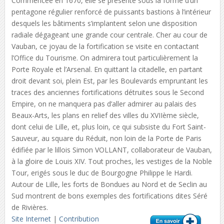
Commencée en 1670, elle se présente sous la forme d’un
pentagone régulier renforcé de puissants bastions à l’intérieur
desquels les bâtiments s’implantent selon une disposition
radiale dégageant une grande cour centrale. Cher au cour de
Vauban, ce joyau de la fortification se visite en contactant
l’Office du Tourisme. On admirera tout particulièrement la
Porte Royale et l’Arsenal. En quittant la citadelle, en partant
droit devant soi, plein Est, par les Boulevards empruntant les
traces des anciennes fortifications détruites sous le Second
Empire, on ne manquera pas d’aller admirer au palais des
Beaux-Arts, les plans en relief des villes du XVIIème siècle,
dont celui de Lille, et, plus loin, ce qui subsiste du Fort Saint-
Sauveur, au square du Réduit, non loin de la Porte de Paris
édifiée par le lillois Simon VOLLANT, collaborateur de Vauban,
à la gloire de Louis XIV. Tout proches, les vestiges de la Noble
Tour, erigés sous le duc de Bourgogne Philippe le Hardi.
Autour de Lille, les forts de Bondues au Nord et de Seclin au
Sud montrent de bons exemples des fortifications dites Séré
de Rivières.
Site Internet
|
Contribution