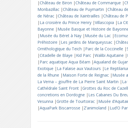
|
Château de Biron
|
Château de Commarque
|
C
Monbazillac
|
Château de Puymartin
|
Château d
de Nérac
|
Château de Xaintrailles
|
Château de 
|
La croisière du Prince Henry
|
Villascopia
|
La Ci
Bayonne
|
Musée Basque et Histoire de Bayon
|
Musée du Béret à Nay
|
Musée du Lac
|
Ecomu
Préhistoire
|
Les jardins de Marqueyssac
|
Châte
Ornithologique du Teich
|
Parc de la Coccinelle
|
|
Citadelle de Blaye
|
Kid Parc
|
Walibi Aquitaine
|
|
Parc aquatique Aqua Béarn
|
Aqualand de Guja
Exotique
|
La Falaise aux Vautours
|
Le Reptilar
de la Rhune
|
Maison Forte de Reignac
|
Musée a
La Verna – gouffre de La Pierre Saint Martin
|
La 
Cathédrale Saint Front
|
Grottes du Roc de Cazel
concretions en Dordogne
|
Les Cabanes Du Breu
Vesunna
|
Grotte de Tourtoirac
|
Musée d’Aquita
|
AquaPark Biscarrosse
|
Z’animoland
|
Lud’O Pa