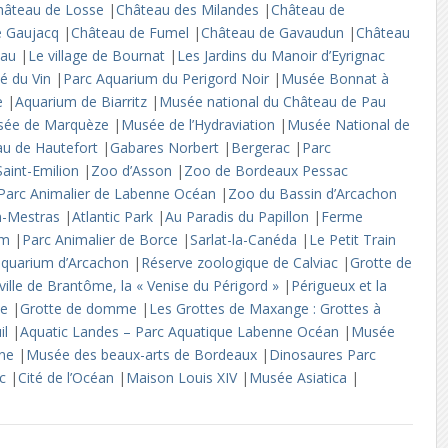
hâteau de Losse
|
Château des Milandes
|
Château de
e Gaujacq
|
Château de Fumel
|
Château de Gavaudun
|
Château
Pau
|
Le village de Bournat
|
Les Jardins du Manoir d’Eyrignac
té du Vin
|
Parc Aquarium du Perigord Noir
|
Musée Bonnat à
ne
|
Aquarium de Biarritz
|
Musée national du Château de Pau
sée de Marquèze
|
Musée de l’Hydraviation
|
Musée National de
au de Hautefort
|
Gabares Norbert
|
Bergerac
|
Parc
Saint-Emilion
|
Zoo d’Asson
|
Zoo de Bordeaux Pessac
Parc Animalier de Labenne Océan
|
Zoo du Bassin d’Arcachon
n-Mestras
|
Atlantic Park
|
Au Paradis du Papillon
|
Ferme
ium
|
Parc Animalier de Borce
|
Sarlat-la-Canéda
|
Le Petit Train
quarium d’Arcachon
|
Réserve zoologique de Calviac
|
Grotte de
ville de Brantôme, la « Venise du Périgord »
|
Périgueux et la
le
|
Grotte de domme
|
Les Grottes de Maxange : Grottes à
il
|
Aquatic Landes – Parc Aquatique Labenne Océan
|
Musée
ine
|
Musée des beaux-arts de Bordeaux
|
Dinosaures Parc
rc
|
Cité de l’Océan
|
Maison Louis XIV
|
Musée Asiatica
|