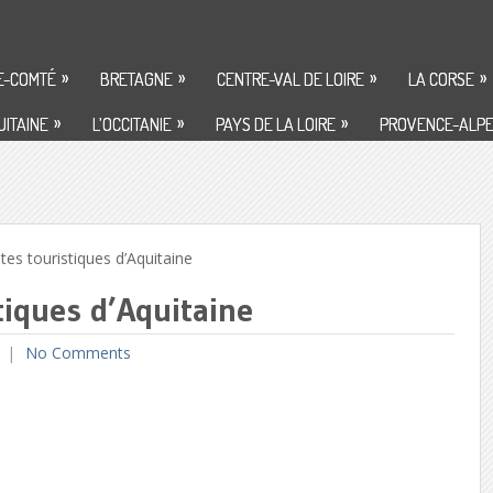
»
»
»
»
E-COMTÉ
BRETAGNE
CENTRE-VAL DE LOIRE
LA CORSE
»
»
»
ITAINE
L’OCCITANIE
PAYS DE LA LOIRE
PROVENCE-ALPE
es touristiques d’Aquitaine
stiques d’Aquitaine
No Comments