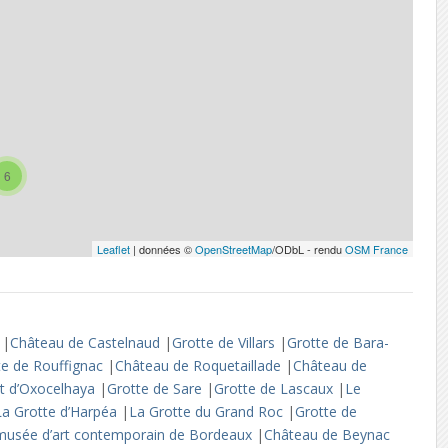
6
Leaflet
| données ©
OpenStreetMap
/ODbL - rendu
OSM France
e
|
Château de Castelnaud
|
Grotte de Villars
|
Grotte de Bara-
te de Rouffignac
|
Château de Roquetaillade
|
Château de
 et d’Oxocelhaya
|
Grotte de Sare
|
Grotte de Lascaux
|
Le
La Grotte d’Harpéa
|
La Grotte du Grand Roc
|
Grotte de
usée d’art contemporain de Bordeaux
|
Château de Beynac