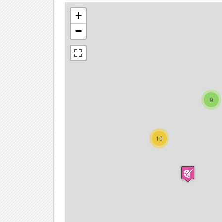
+
−
9
10