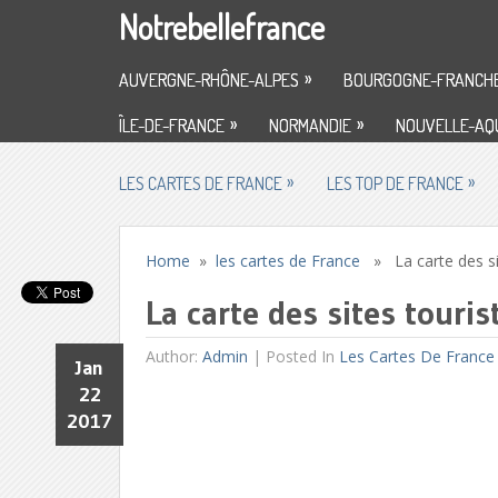
Notrebellefrance
»
AUVERGNE-RHÔNE-ALPES
BOURGOGNE-FRANCH
»
»
ÎLE-DE-FRANCE
NORMANDIE
NOUVELLE-AQU
»
»
LES CARTES DE FRANCE
LES TOP DE FRANCE
Home
»
les cartes de France
» La carte des sit
La carte des sites touri
Author:
Admin
|
Posted In
Les Cartes De France
Jan
22
2017